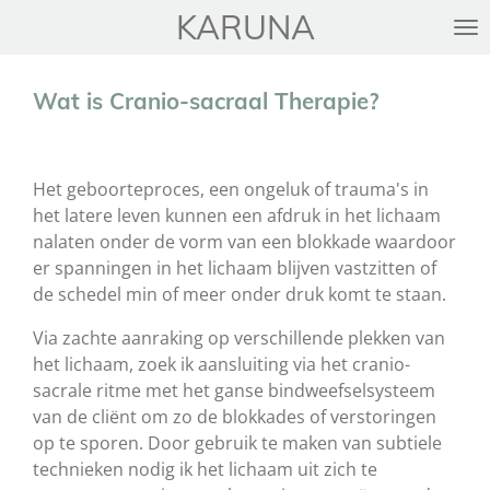
KARUNA
Ga
direct
naar
Wat is Cranio-sacraal Therapie?
de
hoofdinhoud
Het geboorteproces, een ongeluk of trauma's in
het latere leven kunnen een afdruk in het lichaam
nalaten onder de vorm van een blokkade waardoor
er spanningen in het lichaam blijven vastzitten of
de schedel min of meer onder druk komt te staan.
Via zachte aanraking op verschillende plekken van
het lichaam, zoek ik aansluiting via het cranio-
sacrale ritme met het ganse bindweefselsysteem
van de cliënt om zo de blokkades of verstoringen
op te sporen. Door gebruik te maken van subtiele
technieken nodig ik het lichaam uit zich te