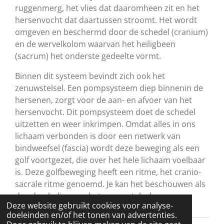
ruggenmerg, het vlies dat daaromheen zit en het
hersenvocht dat daartussen stroomt. Het wordt
omgeven en beschermd door de schedel (cranium)
en de wervelkolom waarvan het heiligbeen
(sacrum) het onderste gedeelte vormt.
Binnen dit systeem bevindt zich ook het
zenuwstelsel. Een pompsysteem diep binnenin de
hersenen, zorgt voor de aan- en afvoer van het
hersenvocht. Dit pompsysteem doet de schedel
uitzetten en weer inkrimpen. Omdat alles in ons
lichaam verbonden is door een netwerk van
bindweefsel (fascia) wordt deze beweging als een
golf voortgezet, die over het hele lichaam voelbaar
is. Deze golfbeweging heeft een ritme, het cranio-
sacrale ritme genoemd. Je kan het beschouwen als
de ademhaling van het zenuwstelsel.
Deze website gebruikt cookies voor analyse-
doeleinden en/of het tonen van advertenties.